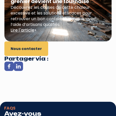
grenier devient une fournaise
Découvrez les causes de cette chaleur
excessive et les solutions efficaces pour
retrouver un bon confort thermique, avec
l’aide d’artisans qualifiés.
Lire l'article
>
Nous contacter
Partager via :
FAQS
Avez-vous