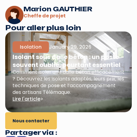
Marion GAUTHIER
Cheffe de projet
Pour aller plus loin
Isolation
January 29, 2026
Isolant sous dalle béton : un poste
souvent oublié, pourtant essentiel
Comment isoler une dalle béton efficacement
? Découvrez les isolants adaptés, leurs prix, les
techniques de pose et l’accompagnement
des artisans Télémaque.
Lire l'article
>
Nous contacter
Partager via :