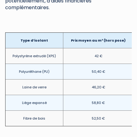
potentiellement, d’aides financières
complémentaires.
Type d’isolant
Prix moyen au m² (hors pose)
Polystyrène extrudé (XPS)
42 €
Polyuréthane (PU)
50,40 €
Laine de verre
46,20 €
Liège expansé
58,80 €
Fibre de bois
52,50 €