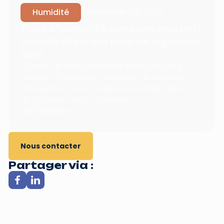
Humidité
September 24, 2025
Taux d’humidité dans une maison :
un indicateur clé pour un logement
sain
Quel est le taux d’humidité idéal dans une
maison ? Découvrez comment le mesurer,
l’interpréter et les solutions durables pour un
air intérieur sain et équilibré.
Lire l'article
>
Nous contacter
Partager via :