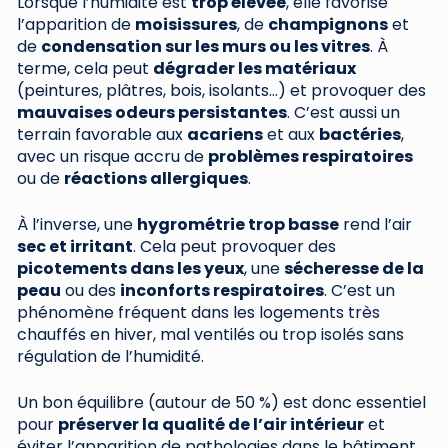
Lorsque l’humidité est
trop élevée
, elle favorise
l’apparition de
moisissures
, de
champignons
et
de
condensation sur les murs ou les vitres
. À
terme, cela peut
dégrader les matériaux
(peintures, plâtres, bois, isolants…) et provoquer des
mauvaises odeurs persistantes
. C’est aussi un
terrain favorable aux
acariens
et aux
bactéries
,
avec un risque accru de
problèmes respiratoires
ou de
réactions allergiques
.
À l’inverse, une
hygrométrie trop basse
rend l’air
sec et irritant
. Cela peut provoquer des
picotements dans les yeux
, une
sécheresse de la
peau
ou des
inconforts respiratoires
. C’est un
phénomène fréquent dans les logements très
chauffés en hiver, mal ventilés ou trop isolés sans
régulation de l’humidité.
Un bon équilibre (autour de 50 %) est donc essentiel
pour
préserver la qualité de l’air intérieur
et
éviter l’apparition de pathologies dans le bâtiment