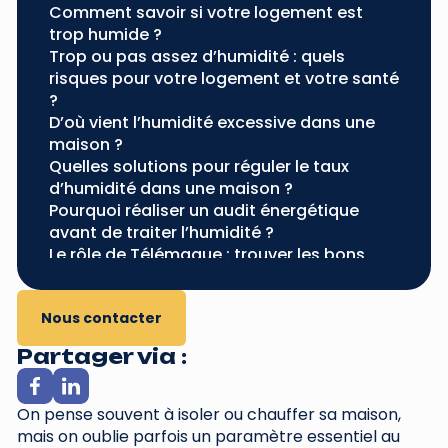
Comment savoir si votre logement est
trop humide ?
Trop ou pas assez d’humidité : quels
risques pour votre logement et votre santé
?
D’où vient l’humidité excessive dans une
maison ?
Quelles solutions pour réguler le taux
d’humidité dans une maison ?
Pourquoi réaliser un audit énergétique
avant de traiter l’humidité ?
Le rôle de Télémaque : trouver les bons
artisans pour résoudre durablement
l’humidité
Nous contacter
Surveiller l’humidité pour préserver son
logement
Partager via :
On pense souvent à isoler ou chauffer sa maison,
mais on oublie parfois un paramètre essentiel au