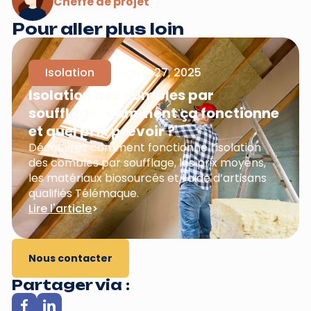
Cheffe de projet
Pour aller plus loin
Isolation
August 27, 2025
Isolation des combles par
soufflage : comment ça fonctionne
et quel prix prévoir ?
Découvrez comment fonctionne l’isolation
des combles par soufflage, les prix moyens,
les matériaux biosourcés et l’aide d’artisans
qualifiés Télémaque.
Lire l'article
>
Nous contacter
Partager via :