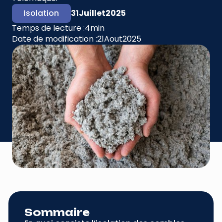
Isolation
31
Juillet
2025
Temps de lecture :
4
min
Date de modification :
21
Aout
2025
Sommaire