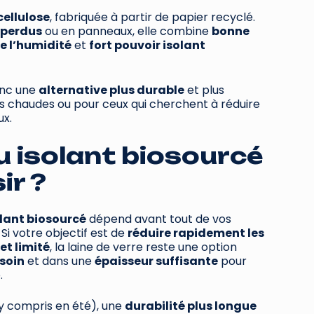
cellulose
, fabriquée à partir de papier recyclé.
 perdus
ou en panneaux, elle combine
bonne
e l’humidité
et
fort pouvoir isolant
onc une
alternative plus durable
et plus
s chaudes ou pour ceux qui cherchent à réduire
ux.
u isolant biosourcé
ir ?
olant biosourcé
dépend avant tout de vos
 Si votre objectif est de
réduire rapidement les
t limité
, la laine de verre reste une option
soin
et dans une
épaisseur suffisante
pour
.
y compris en été), une
durabilité plus longue