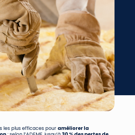
rs les plus efficaces pour
améliorer la
son
: selon l’ADEME, jusqu’à
30 % des pertes de