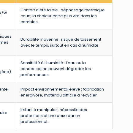
Confort d’été faible : déphasage thermique
.K/W
court, la chaleur entre plus vite dans les
combles.
omiques
Durabilité moyenne : risque de tassement
rimes
avec le temps, surtout en cas d’humidité.
Sensibilité à l’humidité : l’eau ou la
condensation peuvent dégrader les
gène).
performances.
ente,
Impact environnemental élevé : fabrication
énergivore, matériau difficile à recycler.
Irritant à manipuler : nécessite des
uire
protections et une pose par un
professionnel.