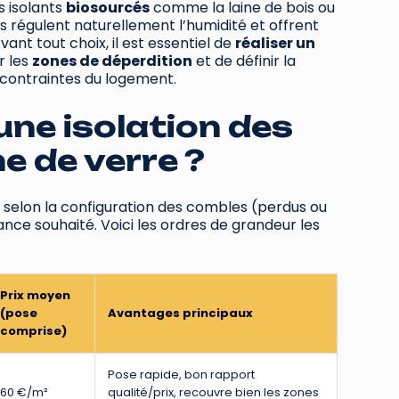
es isolants
biosourcés
comme la laine de bois ou
ls régulent naturellement l’humidité et offrent
vant tout choix, il est essentiel de
réaliser un
er les
zones de déperdition
et de définir la
 contraintes du logement.
ne isolation des
ne de verre ?
selon la configuration des combles (perdus ou
ce souhaité. Voici les ordres de grandeur les
Prix moyen
(pose
Avantages principaux
comprise)
Pose rapide, bon rapport
60 €/m²
qualité/prix, recouvre bien les zones