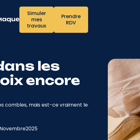
Rénovation globale
Simuler
chauffage
Humidité
Prendre
mes
rémunération
Blog
Tr
RDV
travaux
dans les
hoix encore
s les combles, mais est-ce vraiment le
Novembre
2025