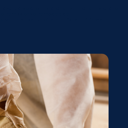
Travaux d'isolation
Installation ventilation
Installation
Notre mission
Notre modèle de
ouver un artisan
Rejoindre le réseau Télémaque