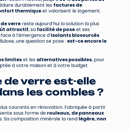
 réduire durablement les
factures de
onfort thermique
et valorisent le logement.
 de verre
reste aujourd’hui la solution la plus
ût attractif
, sa
facilité de pose
et ses
s face à l’émergence d’
isolants biosourcés
lulose, une question se pose :
est-ce encore le
es limites
et les
alternatives possibles
, pour
adaptée à votre maison et à votre budget.
 de verre est-elle
dans les combles ?
s plus courants en rénovation. Fabriquée à partir
résente sous forme de
rouleaux, de panneaux
. Sa composition minérale la rend
légère, non