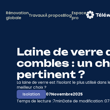
Rénovation
Espace
Travaux
À propos
Blog
globale
pro
Laine de verre 
combles : un c
pertinent ?
La laine de verre est l’isolant le plus utilisé dan
meilleur choix ?
Isolation
07
Novembre
2025
Temps de lecture :
7
min
Date de modification :
07