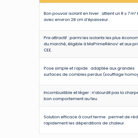
Bon pouvoir isolant en hiver : atteint un R ≥ 7 m²
avec environ 28 cm d’épaisseur.
Prix attractif : parmi les isolants les plus écon
du marché, éligible à MaPrimeRénov’ et aux p
CEE.
Pose simple et rapide : adaptée aux grandes
surfaces de combles perdus (soufflage homo
Incombustible et léger : n’alourdit pas la charp
bon comportement au feu.
Solution efficace à court terme : permet de réd
rapidement les déperditions de chaleur.