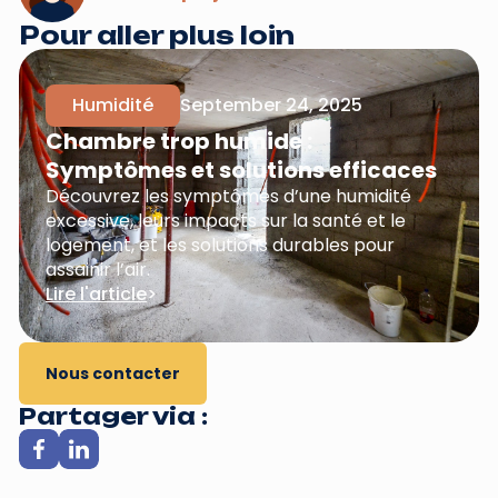
Pour aller plus loin
Humidité
September 24, 2025
Chambre trop humide :
Symptômes et solutions efficaces
Découvrez les symptômes d’une humidité
excessive, leurs impacts sur la santé et le
logement, et les solutions durables pour
assainir l’air.
Lire l'article
>
Nous contacter
Partager via :