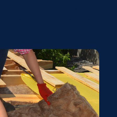
Travaux d'isolation
Installation ventilation
Installation
Notre mission
Notre modèle de
ouver un artisan
Rejoindre le réseau Télémaque