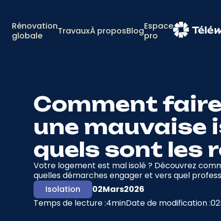
Rénovation
Espace
Travaux
À propos
Blog
globale
pro
Comment faire
une mauvaise i
quels sont les 
Votre logement est mal isolé ? Découvrez comme
quelles démarches engager et vers quel profess
Isolation
02
Mars
2026
Temps de lecture :
4
min
Date de modification :
02