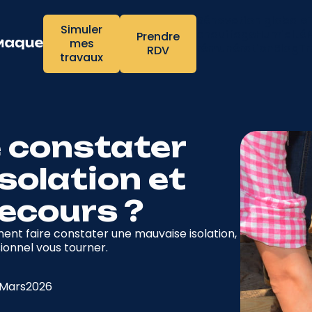
Rénovation globale
Simuler
chauffage
Humidité
Prendre
mes
rémunération
Blog
Tr
RDV
travaux
 constater
solation et
recours ?
nt faire constater une mauvaise isolation,
ionnel vous tourner.
Mars
2026