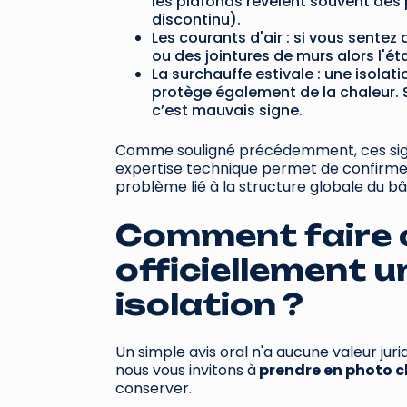
les plafonds révèlent souvent des 
discontinu).
Les courants d'air : si vous sentez 
ou des jointures de murs alors l'ét
La surchauffe estivale : une isolat
protège également de la chaleur. S
c’est mauvais signe.
Comme souligné précédemment, ces signe
expertise technique permet de confirmer s
problème lié à la structure globale du bât
Comment faire 
officiellement 
isolation ?
Un simple avis oral n'a aucune valeur jur
nous vous invitons à
prendre en photo c
conserver.