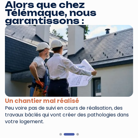
Alors que chez
Télémaque, nous
garantissons :
Un chantier mal réalisé
D
Peu voire pas de suivi en cours de réalisation, des
Di
travaux bâclés qui vont créer des pathologies dans
ra
votre logement.
Slide 2 of 3.