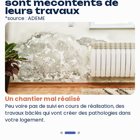
sont mécontents de
leurs travaux
*source : ADEME
Un chantier mal réalisé
D
rs
Peu voire pas de suivi en cours de réalisation, des
Di
travaux bâclés qui vont créer des pathologies dans
ra
votre logement.
Slide 2 of 3.